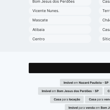
Bom Jesus dos Perdões
Cas
Vicente Nunes.
Ter
Mascate
Chá
Atibaia
Cas
Centro
Síti
Imóvel
em
Nazaré Paulista - SP
Imóvel
em
Bom Jesus dos Perdões - SP
C
Casa
para
locação
Casa
para
ven
Imóvel
para
venda
em
Bom J