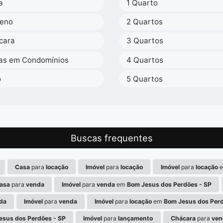
a
1 Quarto
reno
2 Quartos
cara
3 Quartos
as em Condomínios
4 Quartos
o
5 Quartos
Buscas frequentes
Casa
para
locação
Imóvel
para
locação
Imóvel
para
locação
asa
para
venda
Imóvel
para
venda
em
Bom Jesus dos Perdões - SP
da
Imóvel
para
venda
Imóvel
para
locação
em
Bom Jesus dos Perd
esus dos Perdões - SP
Imóvel
para
lançamento
Chácara
para
ven