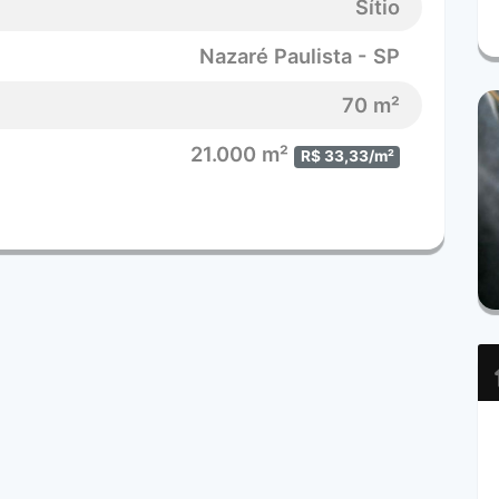
Sítio
Nazaré Paulista - SP
70 m²
21.000 m²
R$ 33,33/m²