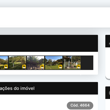
Next
ações do imóvel
Cód.
4664