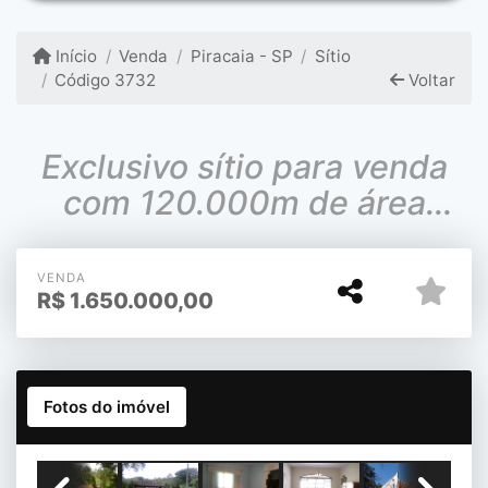
Início
Venda
Piracaia - SP
Sítio
Código 3732
Voltar
Exclusivo sítio para venda
com 120.000m de área
total!!!
VENDA
R$
1.650.000,00
Fotos do imóvel