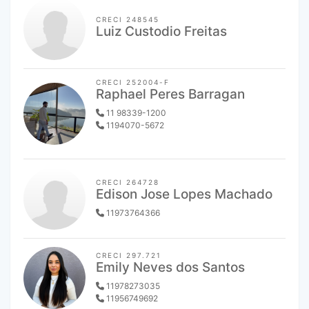
CRECI 248545
Luiz Custodio Freitas
CRECI 252004-F
Raphael Peres Barragan
11 98339-1200
1194070-5672
CRECI 264728
Edison Jose Lopes Machado
11973764366
CRECI 297.721
Emily Neves dos Santos
11978273035
11956749692