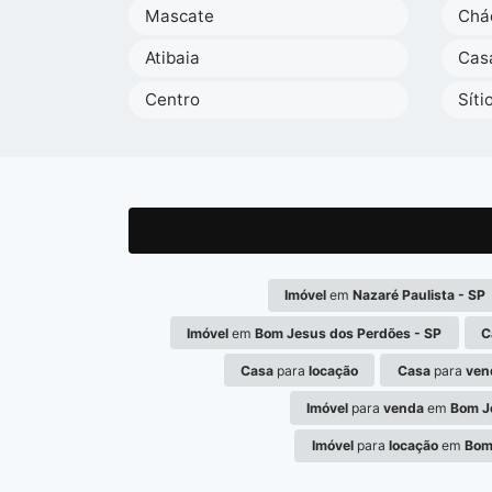
Mascate
Chá
Atibaia
Cas
Centro
Síti
Imóvel
em
Nazaré Paulista - SP
Imóvel
em
Bom Jesus dos Perdões - SP
C
Casa
para
locação
Casa
para
ven
Imóvel
para
venda
em
Bom J
Imóvel
para
locação
em
Bom