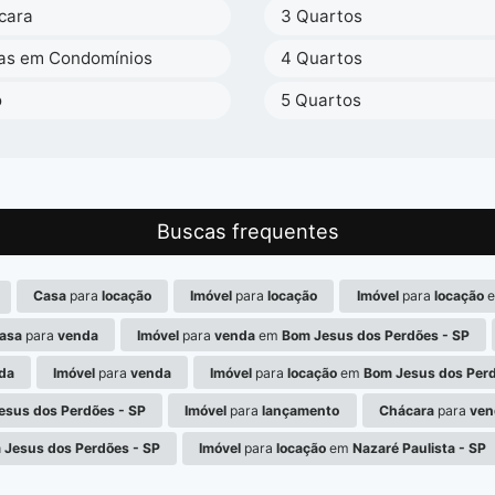
cara
3 Quartos
as em Condomínios
4 Quartos
o
5 Quartos
Buscas frequentes
Casa
para
locação
Imóvel
para
locação
Imóvel
para
locação
asa
para
venda
Imóvel
para
venda
em
Bom Jesus dos Perdões - SP
da
Imóvel
para
venda
Imóvel
para
locação
em
Bom Jesus dos Perd
esus dos Perdões - SP
Imóvel
para
lançamento
Chácara
para
ven
 Jesus dos Perdões - SP
Imóvel
para
locação
em
Nazaré Paulista - SP