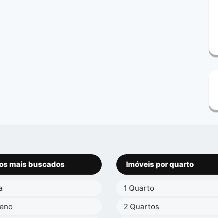
os mais buscados
Imóveis por quarto
a
1 Quarto
reno
2 Quartos