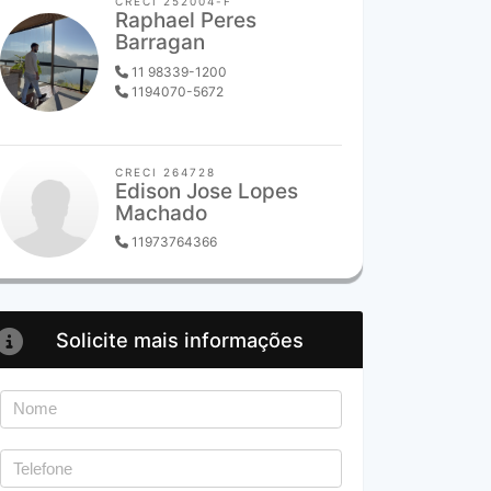
CRECI 252004-F
Raphael Peres
Barragan
11 98339-1200
1194070-5672
CRECI 264728
Edison Jose Lopes
Machado
11973764366
Solicite mais informações