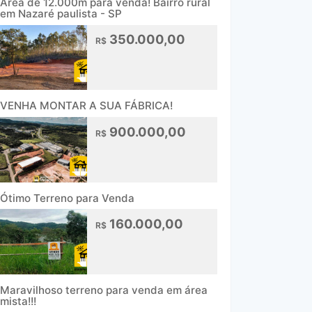
Área de 12.000m para venda! Bairro rural
em Nazaré paulista - SP
350.000,00
R$
VENHA MONTAR A SUA FÁBRICA!
900.000,00
R$
Ótimo Terreno para Venda
160.000,00
R$
Maravilhoso terreno para venda em área
mista!!!