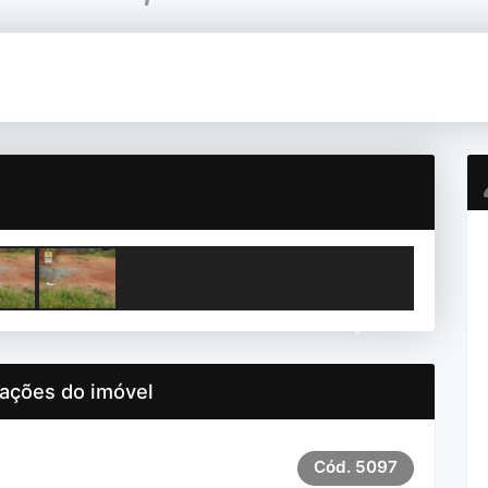
Next
ações do imóvel
Cód.
5097