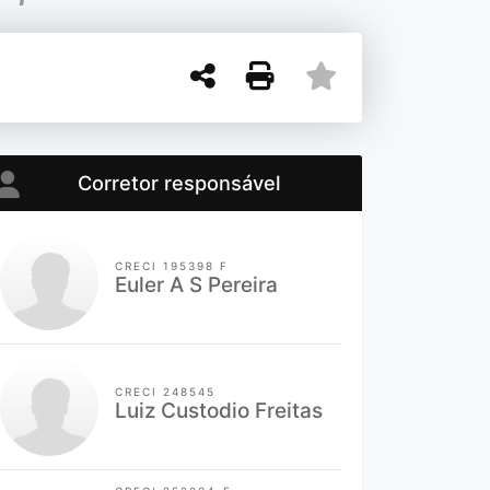
Corretor responsável
CRECI 195398 F
Euler A S Pereira
CRECI 248545
Luiz Custodio Freitas