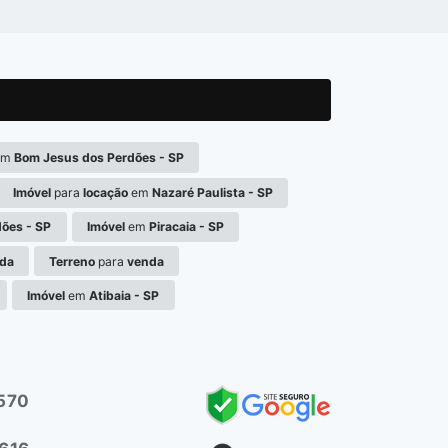
em
Bom Jesus dos Perdões - SP
Imóvel
para
locação
em
Nazaré Paulista - SP
ões - SP
Imóvel
em
Piracaia - SP
da
Terreno
para
venda
Imóvel
em
Atibaia - SP
7570