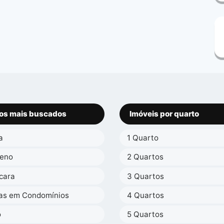
os mais buscados
Imóveis por quarto
a
1 Quarto
reno
2 Quartos
cara
3 Quartos
as em Condomínios
4 Quartos
o
5 Quartos