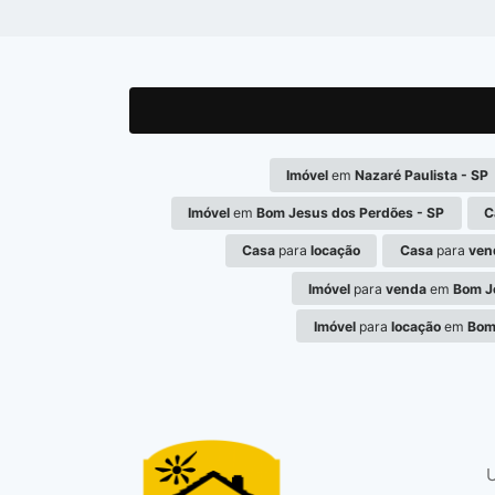
Imóvel
em
Nazaré Paulista - SP
Imóvel
em
Bom Jesus dos Perdões - SP
C
Casa
para
locação
Casa
para
ven
Imóvel
para
venda
em
Bom J
Imóvel
para
locação
em
Bom
U