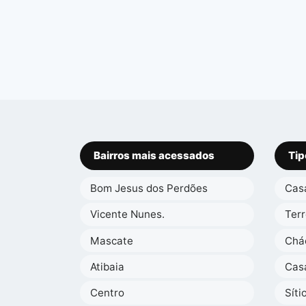
Bairros mais acessados
Tip
Bom Jesus dos Perdões
Cas
Vicente Nunes.
Ter
Mascate
Chá
Atibaia
Cas
Centro
Síti