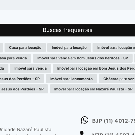
Buscas frequentes
Casa
para
locação
Imóvel
para
locação
Imóvel
para
locação
asa
para
venda
Imóvel
para
venda
em
Bom Jesus dos Perdões - SP
da
Imóvel
para
venda
Imóvel
para
locação
em
Bom Jesus dos Perd
esus dos Perdões - SP
Imóvel
para
lançamento
Chácara
para
ven
 Jesus dos Perdões - SP
Imóvel
para
locação
em
Nazaré Paulista - SP
BJP
(11) 4012-
nidade Nazaré Paulista