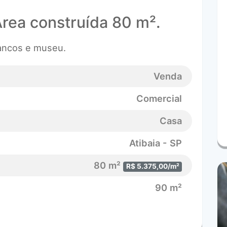
Área construída 80 m².
bancos e museu.
Venda
Comercial
Casa
Atibaia - SP
80 m²
R$ 5.375,00/m²
90 m²