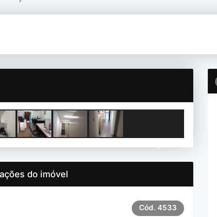
Next
ações do imóvel
Cód.
4533